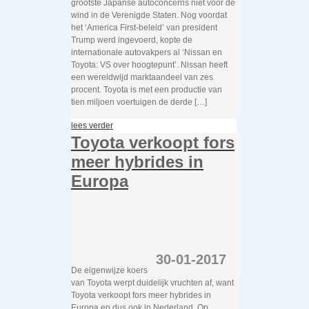
grootste Japanse autoconcerns niet voor de
wind in de Verenigde Staten. Nog voordat
het ‘America First-beleid’ van president
Trump werd ingevoerd, kopte de
internationale autovakpers al ‘Nissan en
Toyota: VS over hoogtepunt’. Nissan heeft
een wereldwijd marktaandeel van zes
procent. Toyota is met een productie van
tien miljoen voertuigen de derde […]
lees verder
Toyota verkoopt fors
meer hybrides in
Europa
30-01-2017
De eigenwijze koers
van Toyota werpt duidelijk vruchten af, want
Toyota verkoopt fors meer hybrides in
Europa en dus ook in Nederland. Op