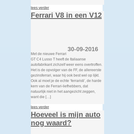
lees verder
Ferrari V8 in een V12
30-09-2016
Met de nieuwe Ferrari
GT C4 Lusso T heeft de Italiaanse
autofabrikant zichzelf weer eens overtroffen.
Het is de opvolger van de FF, de allereerste
gezinsferrari, waar hij ook best wel op lijkt.
Ook al moet je de echte ‘ferraristi’, de harde
kern van de Ferrari-liefhebbers, dat
natuurlijk niet in het aangezicht zeggen,
want die […]
lees verder
Hoeveel is mijn auto
nog waard?