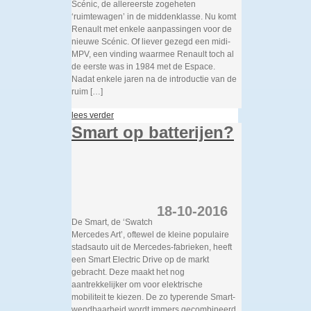
Scénic, de allereerste zogeheten
‘ruimtewagen’ in de middenklasse. Nu komt
Renault met enkele aanpassingen voor de
nieuwe Scénic. Of liever gezegd een midi-
MPV, een vinding waarmee Renault toch al
de eerste was in 1984 met de Espace.
Nadat enkele jaren na de introductie van de
ruim […]
lees verder
Smart op batterijen?
18-10-2016
De Smart, de ‘Swatch
Mercedes Art’, oftewel de kleine populaire
stadsauto uit de Mercedes-fabrieken, heeft
een Smart Electric Drive op de markt
gebracht. Deze maakt het nog
aantrekkelijker om voor elektrische
mobiliteit te kiezen. De zo typerende Smart-
wendbaarheid wordt immers gecombineerd