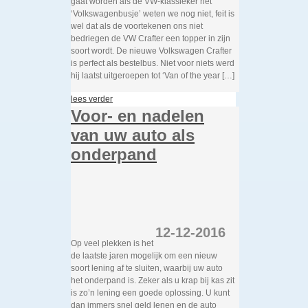
gaat worden als de VW-klassieker het
‘Volkswagenbusje’ weten we nog niet, feit is
wel dat als de voortekenen ons niet
bedriegen de VW Crafter een topper in zijn
soort wordt. De nieuwe Volkswagen Crafter
is perfect als bestelbus. Niet voor niets werd
hij laatst uitgeroepen tot ‘Van of the year […]
lees verder
Voor- en nadelen
van uw auto als
onderpand
12-12-2016
Op veel plekken is het
de laatste jaren mogelijk om een nieuw
soort lening af te sluiten, waarbij uw auto
het onderpand is. Zeker als u krap bij kas zit
is zo’n lening een goede oplossing. U kunt
dan immers snel geld lenen en de auto