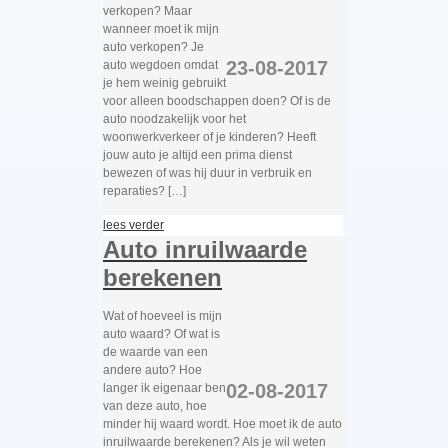
verkopen? Maar
wanneer moet ik mijn
auto verkopen? Je
23-08-2017
auto wegdoen omdat
je hem weinig gebruikt
voor alleen boodschappen doen? Of is de
auto noodzakelijk voor het
woonwerkverkeer of je kinderen? Heeft
jouw auto je altijd een prima dienst
bewezen of was hij duur in verbruik en
reparaties? […]
lees verder
Auto inruilwaarde
berekenen
Wat of hoeveel is mijn
auto waard? Of wat is
de waarde van een
andere auto? Hoe
02-08-2017
langer ik eigenaar ben
van deze auto, hoe
minder hij waard wordt. Hoe moet ik de auto
inruilwaarde berekenen? Als je wil weten