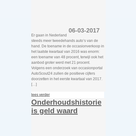
06-03-2017
Er gaan in Nederland
steeds meer tweedehands auto’s van de
hand. De toename in de occasionverkoop in
het laatste kwartaal van 2016 was enorm:
een toename van 48 procent, terwijl ook het
aanbod groter werd met 21 procent.
Volgens een onderzoek van occasionportal
AutoScout24 zullen de positieve cijfers
doorzetten in het eerste kwartaal van 2017.
[…]
lees verder
Onderhoudshistorie
is geld waard